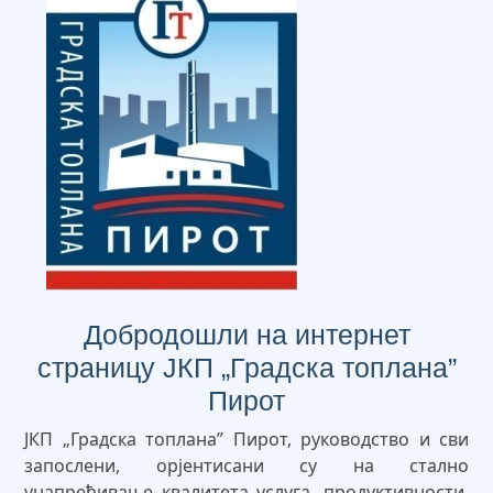
Добродошли на интернет
страницу ЈКП „Градска топлана”
Пирот
ЈКП „Градска топлана” Пирот, руководство и сви
запослени, орјентисани су на стално
унапређивање квалитета услуга, продуктивности,