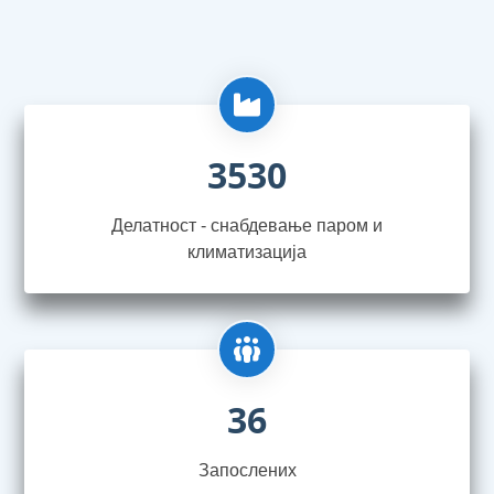
3530
Делатност - снабдевање паром и
климатизација
36
Запослениx