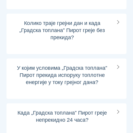
Колико траје грејни дан и када
„Градска топлана” Пирот греје без
прекида?
У којим условима „Градска топлана”
Пирот прекида испоруку топлотне
енергије у току грејног дана?
Када „Градска топлана” Пирот греје
непрекидно 24 часа?