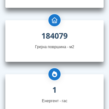
184079
Грејна површина - м2
1
Енергент - гас