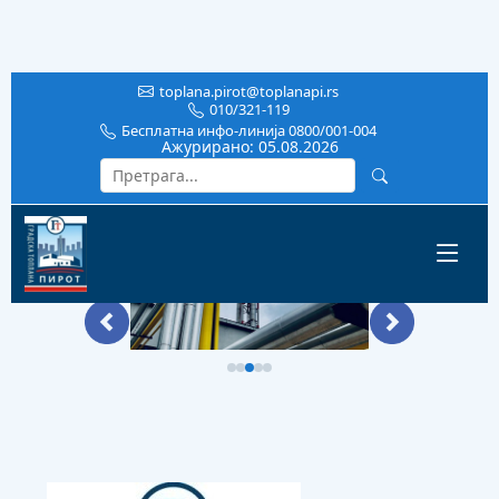
toplana.pirot@toplanapi.rs
010/321-119
Бесплатна инфо-линија 0800/001-004
Ажурирано:
05.08.2026