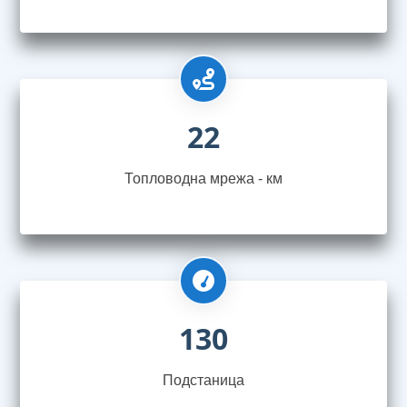
22
Топловодна мрежа - км
130
Подстаница