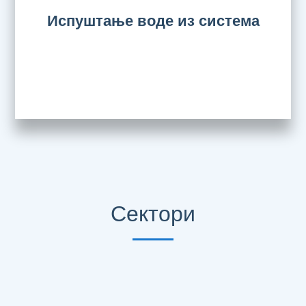
Испуштање воде из система
Сектори
Технички сектор за енергетску делатност