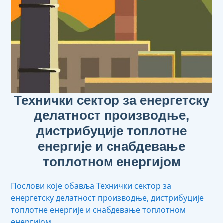
Технички сектор за енергетску
делатност производње,
дистрибуције топлотне
енергије и снабдевање
топлотном енергијом
Послови које обавља Технички сектор за
енергетску делатност производње, дистрибуције
топлотне енергије и снабдевање топлотном
енергијом