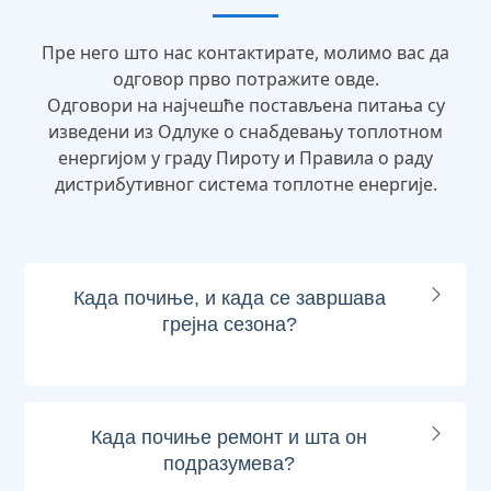
Пре него што нас контактирате, молимо вас да
одговор прво потражите овде.
Одговори на најчешће постављена питања су
изведени из Одлуке о снабдевању топлотном
енергијом у граду Пироту и Правила о раду
дистрибутивног система топлотне енергије.
Када почиње, и када се завршава
грејна сезона?
Када почиње ремонт и шта он
подразумева?