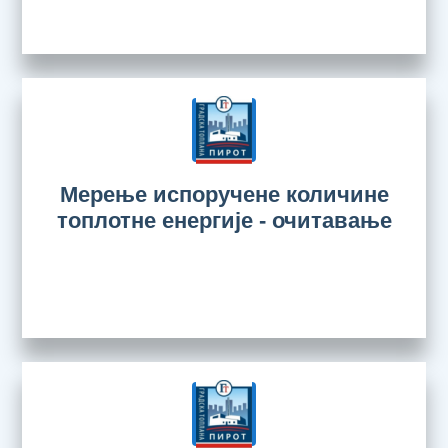
Мерење испоручене количине
топлотне енергије - очитавање