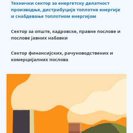
производње, дистрибуције топлотне енергије
и снабдевање топлотном енергијом
Сектор за опште, кадровске, правне послове и
послове јавних набавки
Сектор финансијских, рачуноводствених и
комерцијалних послова