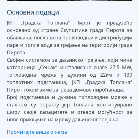
Основни подаци
ЈКП „Градска Tоплана” Пирот је предузеће
основано од стране Скупштине града Пирота за
обављање послова на производњи и дистрибуцији
паре и топле воде за грејање на територији града
Пирота.
Својим системом за даљинско грејање, који чине
котларница „Сењак” инсталисане снаге 27,5 MW,
топловодна мрежа у дужини од 22км и 130
топлотних подстаница, ЈКП „Градска Топлана”
Пирот током зиме загрева домове пироћанаца.
Број подстаница и дужина топловодне мреже у
сталном су порасту јер Топлана континуирано
шири своје капацитете и отвара могућност за
нове прикључке на мрежу даљинског грејања.
Прочитајте више о нама