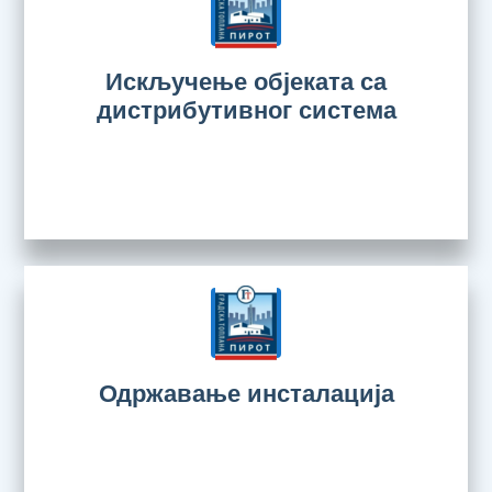
Искључење објеката са
дистрибутивног система
Одржавање инсталација