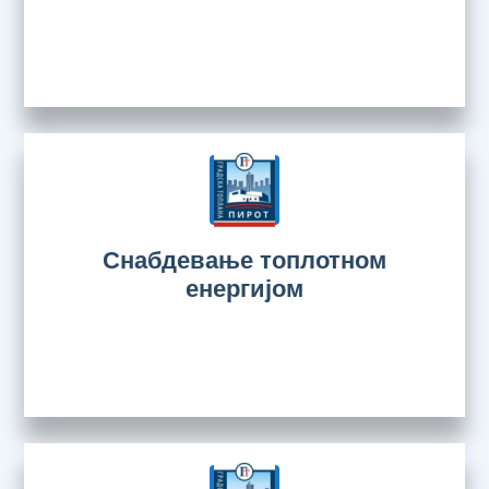
Снабдевање топлотном
енергијом